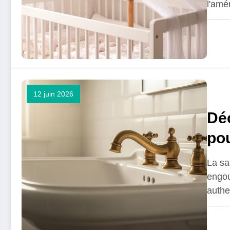
l'am
12 juin 2026
Déc
pou
ch
La sa
engou
authe