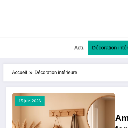
Aller
au
contenu
Actu
Décoration inté
Accueil
Décoration intérieure
15 juin 2026
Am