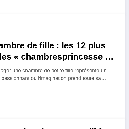
mbre de fille : les 12 plus
lles « chambresprincesse »
c des touches de ballerine
ger une chambre de petite fille représente un
de licorne
t passionnant où l'imagination prend toute sa…