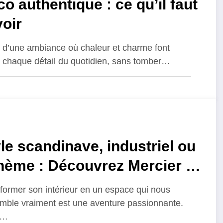
o authentique : ce qu’il faut
oir
 d’une ambiance où chaleur et charme font
r chaque détail du quotidien, sans tomber…
le scandinave, industriel ou
hème : Découvrez Mercier –
bles et Décoration à Alès
former son intérieur en un espace qui nous
r inspiration
mble vraiment est une aventure passionnante.
e…