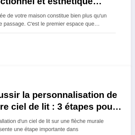
ctionnel et esthétique
our de votre support mural
rée de votre maison constitue bien plus qu'un
 métal
e passage. C'est le premier espace que…
ssir la personnalisation de
re ciel de lit : 3 étapes pour
taller un ciel de lit sur une
allation d'un ciel de lit sur une flèche murale
che de lit
sente une étape importante dans