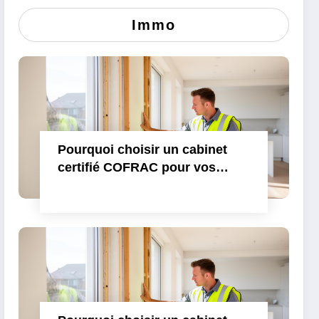
Immo
Pourquoi choisir un cabinet
certifié COFRAC pour vos
diagnostics immobiliers