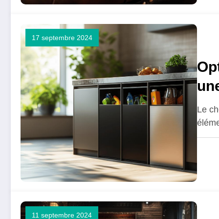
17 septembre 2024
Op
une
cho
Le ch
éléme
11 septembre 2024