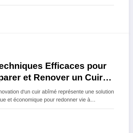
echniques Efficaces pour
arer et Renover un Cuir
me et le Proteger
novation d'un cuir abîmé représente une solution
rablement
que et économique pour redonner vie à…